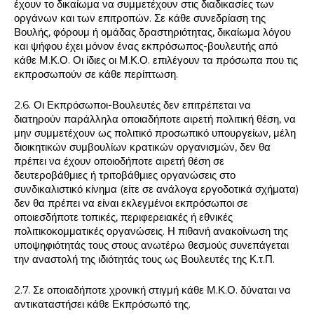
έχουν το δικαίωμα να συμμετέχουν στις διαδικασίες των
οργάνων και των επιτροπών. Σε κάθε συνεδρίαση της
Βουλής, φόρουμ ή ομάδας δραστηριότητας, δικαίωμα λόγου
και ψήφου έχει μόνον ένας εκπρόσωπος-βουλευτής από
κάθε Μ.Κ.Ο. Οι ίδιες οι Μ.Κ.Ο. επιλέγουν τα πρόσωπα που τις
εκπροσωπούν σε κάθε περίπτωση.
2.6. Οι Εκπρόσωποι-Βουλευτές δεν επιτρέπεται να
διατηρούν παράλληλα οποιαδήποτε αιρετή πολιτική θέση, να
μην συμμετέχουν ως πολιτικό προσωπικό υπουργείων, μέλη
διοικητικών συμβουλίων κρατικών οργανισμών, δεν θα
πρέπει να έχουν οποιοδήποτε αιρετή θέση σε
δευτεροβάθμιες ή τριτοβάθμιες οργανώσεις στο
συνδικαλιστικό κίνημα (είτε σε ανάλογα εργοδοτικά σχήματα)
δεν θα πρέπει να είναι εκλεγμένοι εκπρόσωποι σε
οποιεσδήποτε τοπικές, περιφερειακές ή εθνικές
πολιτικοκομματικές οργανώσεις. Η πιθανή ανακοίνωση της
υποψηφιότητάς τους στους ανωτέρω θεσμούς συνεπάγεται
την αναστολή της ιδιότητάς τους ως Βουλευτές της Κ.τ.Π.
2.7. Σε οποιαδήποτε χρονική στιγμή κάθε Μ.Κ.Ο. δύναται να
αντικαταστήσει κάθε Εκπρόσωπό της.