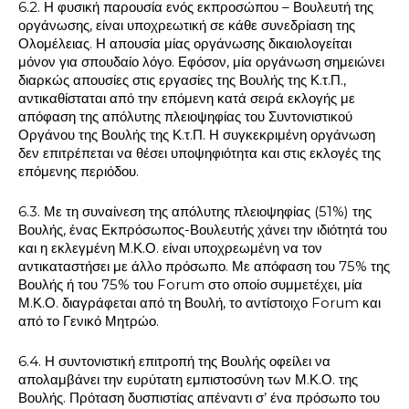
6.2. Η φυσική παρουσία ενός εκπροσώπου – Βουλευτή της
οργάνωσης, είναι υποχρεωτική σε κάθε συνεδρίαση της
Ολομέλειας. Η απουσία μίας οργάνωσης δικαιολογείται
μόνον για σπουδαίο λόγο. Εφόσον, μία οργάνωση σημειώνει
διαρκώς απουσίες στις εργασίες της Βουλής της Κ.τ.Π.,
αντικαθίσταται από την επόμενη κατά σειρά εκλογής με
απόφαση της απόλυτης πλειοψηφίας του Συντονιστικού
Οργάνου της Βουλής της Κ.τ.Π. Η συγκεκριμένη οργάνωση
δεν επιτρέπεται να θέσει υποψηφιότητα και στις εκλογές της
επόμενης περιόδου.
6.3. Με τη συναίνεση της απόλυτης πλειοψηφίας (51%) της
Βουλής, ένας Εκπρόσωπος-Βουλευτής χάνει την ιδιότητά του
και η εκλεγμένη Μ.Κ.Ο. είναι υποχρεωμένη να τον
αντικαταστήσει με άλλο πρόσωπο. Με απόφαση του 75% της
Βουλής ή του 75% του Forum στο οποίο συμμετέχει, μία
Μ.Κ.Ο. διαγράφεται από τη Βουλή, το αντίστοιχο Forum και
από το Γενικό Μητρώο.
6.4. Η συντονιστική επιτροπή της Βουλής οφείλει να
απολαμβάνει την ευρύτατη εμπιστοσύνη των Μ.Κ.Ο. της
Βουλής. Πρόταση δυσπιστίας απέναντι σ’ ένα πρόσωπο του