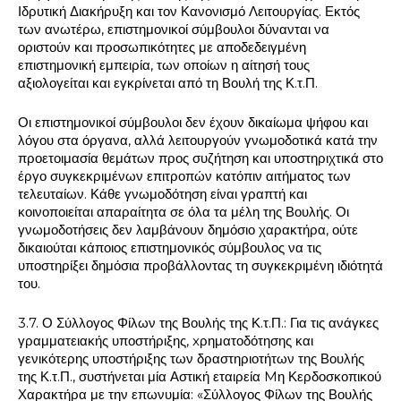
Ιδρυτική Διακήρυξη και τον Κανονισμό Λειτουργίας. Εκτός
των ανωτέρω, επιστημονικοί σύμβουλοι δύνανται να
οριστούν και προσωπικότητες με αποδεδειγμένη
επιστημονική εμπειρία, των οποίων η αίτησή τους
αξιολογείται και εγκρίνεται από τη Βουλή της Κ.τ.Π.
Οι επιστημονικοί σύμβουλοι δεν έχουν δικαίωμα ψήφου και
λόγου στα όργανα, αλλά λειτουργούν γνωμοδοτικά κατά την
προετοιμασία θεμάτων προς συζήτηση και υποστηριχτικά στο
έργο συγκεκριμένων επιτροπών κατόπιν αιτήματος των
τελευταίων. Κάθε γνωμοδότηση είναι γραπτή και
κοινοποιείται απαραίτητα σε όλα τα μέλη της Βουλής. Οι
γνωμοδοτήσεις δεν λαμβάνουν δημόσιο χαρακτήρα, ούτε
δικαιούται κάποιος επιστημονικός σύμβουλος να τις
υποστηρίξει δημόσια προβάλλοντας τη συγκεκριμένη ιδιότητά
του.
3.7. Ο Σύλλογος Φίλων της Βουλής της Κ.τ.Π.: Για τις ανάγκες
γραμματειακής υποστήριξης, xρηματοδότησης και
γενικότερης υποστήριξης των δραστηριοτήτων της Βουλής
της Κ.τ.Π., συστήνεται μία Αστική εταιρεία Mη Κερδοσκοπικού
Χαρακτήρα με την επωνυμία: «Σύλλογος Φίλων της Βουλής