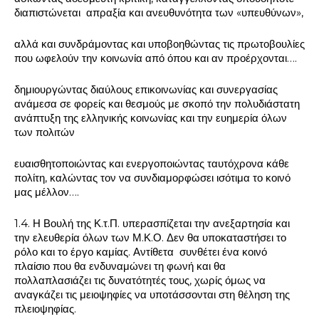
διαπιστώνεται απραξία και ανευθυνότητα των «υπευθύνων»,
αλλά και συνδράμοντας και υποβοηθώντας τις πρωτοβουλίες
που ωφελούν την κοινωνία από όπου και αν προέρχονται….
δημιουργώντας διαύλους επικοινωνίας και συνεργασίας
ανάμεσα σε φορείς και θεσμούς με σκοπό την πολυδιάστατη
ανάπτυξη της ελληνικής κοινωνίας και την ευημερία όλων
των πολιτών
ευαισθητοποιώντας και ενεργοποιώντας ταυτόχρονα κάθε
πολίτη, καλώντας τον να συνδιαμορφώσει ισότιμα το κοινό
μας μέλλον….
1.4. Η Βουλή της Κ.τ.Π. υπερασπίζεται την ανεξαρτησία και
την ελευθερία όλων των Μ.Κ.Ο. Δεν θα υποκαταστήσει το
ρόλο και το έργο καμίας. Αντίθετα συνθέτει ένα κοινό
πλαίσιο που θα ενδυναμώνει τη φωνή και θα
πολλαπλασιάζει τις δυνατότητές τους, χωρίς όμως να
αναγκάζει τις μειοψηφίες να υποτάσσονται στη θέληση της
πλειοψηφίας.