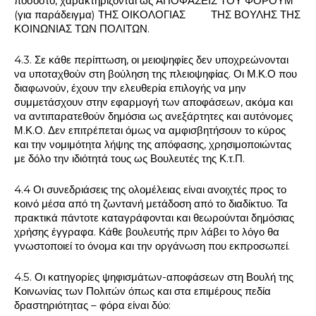
ποσοστό, χαρακτηρίζονται ως ΑΠΟΦΑΣΕΙΣ ΤΟΥ ΦΟΡΟΥΜ
(για παράδειγμα) ΤΗΣ ΟΙΚΟΛΟΓΙΑΣ ΤΗΣ ΒΟΥΛΗΣ ΤΗΣ
ΚΟΙΝΩΝΙΑΣ ΤΩΝ ΠΟΛΙΤΩΝ.
4.3. Σε κάθε περίπτωση, οι μειοψηφίες δεν υποχρεώνονται
να υποταχθούν στη βούληση της πλειοψηφίας. Οι Μ.Κ.Ο που
διαφωνούν, έχουν την ελευθερία επιλογής να μην
συμμετάσχουν στην εφαρμογή των αποφάσεων, ακόμα και
να αντιπαρατεθούν δημόσια ως ανεξάρτητες και αυτόνομες
Μ.Κ.Ο. Δεν επιτρέπεται όμως να αμφισβητήσουν το κύρος
και την νομιμότητα λήψης της απόφασης, χρησιμοποιώντας
με δόλο την ιδιότητά τους ως Βουλευτές της Κ.τ.Π.
4.4 Οι συνεδριάσεις της ολομέλειας είναι ανοιχτές προς το
κοινό μέσα από τη ζωντανή μετάδοση από το διαδίκτυο. Τα
πρακτικά πάντοτε καταγράφονται και θεωρούνται δημόσιας
χρήσης έγγραφα. Κάθε βουλευτής πριν λάβει το λόγο θα
γνωστοποιεί το όνομα και την οργάνωση που εκπροσωπεί.
4.5. Οι κατηγορίες ψηφισμάτων-αποφάσεων στη Βουλή της
Κοινωνίας των Πολιτών όπως και στα επιμέρους πεδία
δραστηριότητας – φόρα είναι δύο: