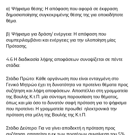
α) Ψήφισμα θέσης: Η απόφαση που αφορά σε έκφραση
δημοσιοποίησης συγκεκριμένης θέσης της για οποιοδήποτε
θέμα.
β) Ψήφισμα για δράση/ ενέργεια: Η απόφαση που
συμπεριλαμβάνει και ενέργειες για την υλοποίηση μίας
Πρότασης.
4.6 Η διαδικασία λήψης αποφάσεων συνοψίζεται σε πέντε
στάδια:
Στάδιο Πρώτο: Κάθε οργάνωση που είναι ενταγμένη στο
Γενικό Μητρώο έχει τη δυνατότητα να προτείνει θέματα προς
συζήτηση και λήψη αποφάσεων. Αποστέλλει στη γραμματεία
της Βουλής Κ.τ.Π. μία σύντομη παρουσίαση του θέματος,
όπως και μία όσο το δυνατόν σαφή πρόταση για το ψήφισμα
που προτείνει. Η γραμματεία προωθεί ηλεκτρονικά την
πρόταση στα μέλη της Βουλής της Κ.τ.Π.
Στάδιο Δεύτερο: Για να γίνει αποδεκτή η πρόταση προς
συζήτηση. απαιτείται η εκ των προτέρων συναίνεση του 5%