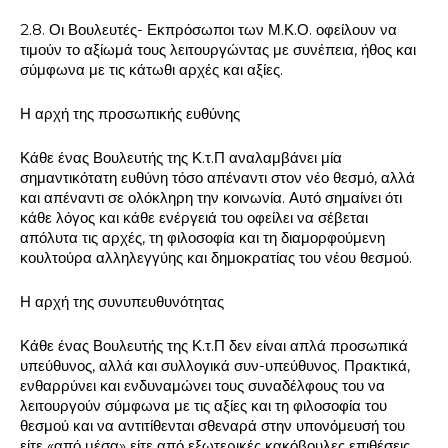
2.8. Οι Βουλευτές- Εκπρόσωποι των Μ.Κ.Ο. οφείλουν να
τιμούν το αξίωμά τους λειτουργώντας με συνέπεια, ήθος και
σύμφωνα με τις κάτωθι αρχές και αξίες.
Η αρχή της προσωπικής ευθύνης
Κάθε ένας Βουλευτής της Κ.τ.Π αναλαμβάνει μία
σημαντικότατη ευθύνη τόσο απέναντι στον νέο θεσμό, αλλά
και απέναντι σε ολόκληρη την κοινωνία. Αυτό σημαίνει ότι
κάθε λόγος και κάθε ενέργειά του οφείλει να σέβεται
απόλυτα τις αρχές, τη φιλοσοφία και τη διαμορφούμενη
κουλτούρα αλληλεγγύης και δημοκρατίας του νέου θεσμού.
Η αρχή της συνυπευθυνότητας
Κάθε ένας Βουλευτής της Κ.τ.Π δεν είναι απλά προσωπικά
υπεύθυνος, αλλά και συλλογικά συν-υπεύθυνος. Πρακτικά,
ενθαρρύνει και ενδυναμώνει τους συναδέλφους του να
λειτουργούν σύμφωνα με τις αξίες και τη φιλοσοφία του
θεσμού και να αντιτίθενται σθεναρά στην υπονόμευσή του
είτε «από μέσα» είτε από εξωτερικές κακόβουλες επιθέσεις.