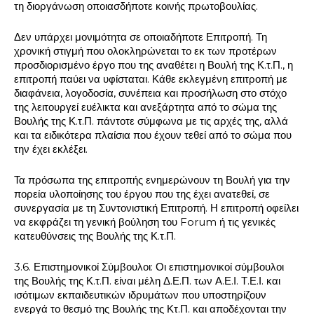
τη διοργάνωση οποιασδήποτε κοινής πρωτοβουλίας.
Δεν υπάρχει μονιμότητα σε οποιαδήποτε Επιτροπή. Τη
χρονική στιγμή που ολοκληρώνεται το εκ των προτέρων
προσδιορισμένο έργο που της αναθέτει η Βουλή της Κ.τ.Π., η
επιτροπή παύει να υφίσταται. Κάθε εκλεγμένη επιτροπή με
διαφάνεια, λογοδοσία, συνέπεια και προσήλωση στο στόχο
της λειτουργεί ευέλικτα και ανεξάρτητα από το σώμα της
Βουλής της Κ.τ.Π. πάντοτε σύμφωνα με τις αρχές της, αλλά
και τα ειδικότερα πλαίσια που έχουν τεθεί από το σώμα που
την έχει εκλέξει.
Τα πρόσωπα της επιτροπής ενημερώνουν τη Βουλή για την
πορεία υλοποίησης του έργου που της έχει ανατεθεί, σε
συνεργασία με τη Συντονιστική Επιτροπή. Η επιτροπή οφείλει
να εκφράζει τη γενική βούληση του Forum ή τις γενικές
κατευθύνσεις της Βουλής της Κ.τ.Π.
3.6. Επιστημονικοί Σύμβουλοι: Οι επιστημονικοί σύμβουλοι
της Βουλής της Κ.τ.Π. είναι μέλη Δ.Ε.Π. των Α.Ε.Ι. Τ.Ε.Ι. και
ισότιμων εκπαιδευτικών ιδρυμάτων που υποστηρίζουν
ενεργά το θεσμό της Βουλής της Κτ.Π. και αποδέχονται την