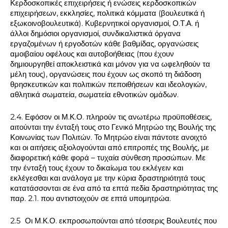
Κερδοσκοπικές επιχειρήσεις ή ενώσεις κερδοσκοπικών
επιχειρήσεων, εκκλησίες, πολιτικά κόμματα (βουλευτικά ή
εξωκοινοβουλευτικά). Κυβερνητικοί οργανισμοί, Ο.Τ.Α. ή
άλλοι δημόσιοι οργανισμοί, συνδικαλιστικά όργανα
εργαζομένων ή εργοδοτών κάθε βαθμίδας, οργανώσεις
αμοιβαίου οφέλους και αυτοβοήθειας (που έχουν
δημιουργηθεί αποκλειστικά και μόνον για να ωφεληθούν τα
μέλη τους), οργανώσεις που έχουν ως σκοπό τη διάδοση
θρησκευτικών και πολιτικών πεποιθήσεων και ιδεολογιών,
αθλητικά σωματεία, σωματεία εθνοτικών ομάδων.
2.4. Εφόσον οι Μ.Κ.Ο. πληρούν τις ανωτέρω προϋποθέσεις,
αιτούνται την ένταξή τους στο Γενικό Μητρώο της Βουλής της
Κοινωνίας των Πολιτών. Το Μητρώο είναι πάντοτε ανοιχτό
και οι αιτήσεις αξιολογούνται από επιτροπές της Βουλής, με
διαφορετική κάθε φορά – τυχαία σύνθεση προσώπων. Με
την ένταξή τους έχουν το δικαίωμα του εκλέγειν και
εκλέγεσθαι και ανάλογα με την κύρια δραστηριότητά τους
κατατάσσονται σε ένα από τα επτά πεδία δραστηριότητας της
παρ. 2.1. που αντιστοιχούν σε επτά υπομητρώα.
2.5 Οι Μ.Κ.Ο. εκπροσωπούνται από τέσσερις Βουλευτές που