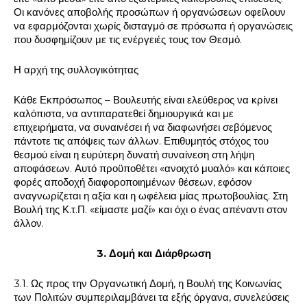
Οι κανόνες αποβολής προσώπων ή οργανώσεων οφείλουν
να εφαρμόζονται χωρίς δισταγμό σε πρόσωπα ή οργανώσεις
που δυσφημίζουν με τις ενέργειές τους τον Θεσμό.
Η αρχή της συλλογικότητας
Κάθε Εκπρόσωπος – Βουλευτής είναι ελεύθερος να κρίνει
καλόπιστα, να αντιπαρατεθεί δημιουργικά και με
επιχειρήματα, να συναινέσει ή να διαφωνήσει σεβόμενος
πάντοτε τις απόψεις των άλλων. Επιθυμητός στόχος του
θεσμού είναι η ευρύτερη δυνατή συναίνεση στη λήψη
αποφάσεων. Αυτό προϋποθέτει «ανοιχτό μυαλό» και κάποιες
φορές αποδοχή διαφοροποιημένων θέσεων, εφόσον
αναγνωρίζεται η αξία και η ωφέλεια μίας πρωτοβουλίας. Στη
Βουλή της Κ.τ.Π. «είμαστε μαζί» και όχι ο ένας απέναντι στον
άλλον.
3. Δομή και Διάρθρωση
3.1. Ως προς την Οργανωτική Δομή, η Βουλή της Κοινωνίας
των Πολιτών συμπεριλαμβάνει τα εξής όργανα, συνελεύσεις