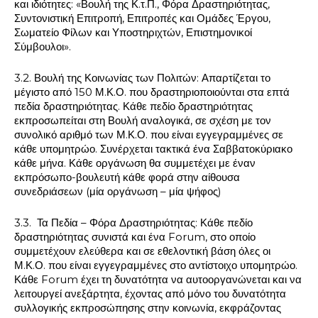
και ιδιότητες: «Βουλή της Κ.τ.Π., Φόρα Δραστηριότητας,
Συντονιστική Επιτροπή, Επιτροπές και Ομάδες Έργου,
Σωματείο Φίλων και Υποστηριχτών, Επιστημονικοί
Σύμβουλοι».
3.2. Βουλή της Κοινωνίας των Πολιτών: Απαρτίζεται το
μέγιστο από 150 Μ.Κ.Ο. που δραστηριοποιούνται στα επτά
πεδία δραστηριότητας. Κάθε πεδίο δραστηριότητας
εκπροσωπείται στη Βουλή αναλογικά, σε σχέση με τον
συνολικό αριθμό των Μ.Κ.Ο. που είναι εγγεγραμμένες σε
κάθε υπομητρώο. Συνέρχεται τακτικά ένα Σαββατοκύριακο
κάθε μήνα. Κάθε οργάνωση θα συμμετέχει με έναν
εκπρόσωπο-βουλευτή κάθε φορά στην αίθουσα
συνεδριάσεων (μία οργάνωση – μία ψήφος)
3.3. Τα Πεδία – Φόρα Δραστηριότητας: Κάθε πεδίο
δραστηριότητας συνιστά και ένα Forum, στο οποίο
συμμετέχουν ελεύθερα και σε εθελοντική βάση όλες οι
Μ.Κ.Ο. που είναι εγγεγραμμένες στο αντίστοιχο υπομητρώο.
Κάθε Forum έχει τη δυνατότητα να αυτοοργανώνεται και να
λειτουργεί ανεξάρτητα, έχοντας από μόνο του δυνατότητα
συλλογικής εκπροσώπησης στην κοινωνία, εκφράζοντας