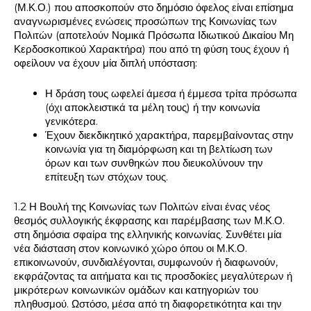
(Μ.Κ.Ο.) που αποσκοπούν στο δημόσιο όφελος είναι επίσημα
αναγνωρισμένες ενώσεις προσώπων της Κοινωνίας των
Πολιτών (αποτελούν Νομικά Πρόσωπα Ιδιωτικού Δικαίου Μη
Κερδοσκοπικού Χαρακτήρα) που από τη φύση τους έχουν ή
οφείλουν να έχουν μία διπλή υπόσταση:
Η δράση τους ωφελεί άμεσα ή έμμεσα τρίτα πρόσωπα
(όχι αποκλειστικά τα μέλη τους) ή την κοινωνία
γενικότερα.
Έχουν διεκδικητικό χαρακτήρα, παρεμβαίνοντας στην
κοινωνία για τη διαμόρφωση και τη βελτίωση των
όρων και των συνθηκών που διευκολύνουν την
επίτευξη των στόχων τους.
1.2 Η Βουλή της Κοινωνίας των Πολιτών είναι ένας νέος
θεσμός συλλογικής έκφρασης και παρέμβασης των Μ.Κ.Ο.
στη δημόσια σφαίρα της ελληνικής κοινωνίας. Συνθέτει μία
νέα διάσταση στον κοινωνικό χώρο όπου οι Μ.Κ.Ο.
επικοινωνούν, συνδιαλέγονται, συμφωνούν ή διαφωνούν,
εκφράζοντας τα αιτήματα και τις προσδοκίες μεγαλύτερων ή
μικρότερων κοινωνικών ομάδων και κατηγοριών του
πληθυσμού. Ωστόσο, μέσα από τη διαφορετικότητα και την