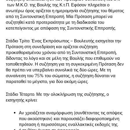
των Μ.Κ.Ο. της Βουλής της Κ.τ.Π. Εφόσον πληρείται ο
ανωτέρω όρος ορίζεται η ημερομηνία συζήτησης του θέματος
από τη Συντονιστική Επιτροπή. Μία Πρόταση μπορεί να
συζητηθεί κατά προτεραιότητα με τη διαδικασία του
κατεπείγοντος με απόφαση της Συντονιστικής Επιτροπής.
Στάδιο Τρίτο: Ένας Εκπρόσωπος – Βουλευτής εισηγείται την
Πρόταση στη συνεδρίαση και ορίζεται συζήτηση
προκαθορισμένου χρόνου από τη Συντονιστική Επιτροπή,
δίδοντας το λόγο και σε μέλη της Βουλής που επιθυμούν να
τοποθετηθούν. Η συζήτηση για τη συγκεκριμένη Πρόταση δεν
θα πρέπει να υπερβαίνει συνολικά τις δύο ώρες. Με τη
συναίνεση του 75% του σώματος, η συζήτηση δύναται να
παραταθεί το μέγιστο, για δύο ακόμη ώρες.
Στάδιο Τέταρτο. Με την ολοκλήρωση της συζήτησης, ο
εισηγητής κρίνει:
Αν χρειάζεται αναμόρφωση (συνθέτοντας τις απόψεις
που ακούστηκαν) και παρουσιάζει διαφοροποιημένη
πρόταση ή περισσότερες εναλλακτικές εκδοχές της.