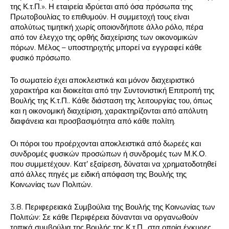
της Κ.τ.Π.». Η εταιρεία ιδρύεται από όσα πρόσωπα της
Πρωτοβουλίας το επιθυμούν. Η συμμετοχή τους είναι
απολύτως τιμητική χωρίς οποιονδήποτε άλλο ρόλο, πέρα
από τον έλεγχο της ορθής διαχείρισης των οικονομικών
πόρων. Μέλος – υποστηριχτής μπορεί να εγγραφεί κάθε
φυσικό πρόσωπο.
Το σωματείο έχει αποκλειστικά και μόνον διαχειριστικό
χαρακτήρα και διοικείται από την Συντονιστική Επιτροπή της
Βουλής της Κ.τ.Π.. Κάθε διάσταση της λειτουργίας του, όπως
και η οικονομική διαχείριση, χαρακτηρίζονται από απόλυτη
διαφάνεια και προσβασιμότητα από κάθε πολίτη.
Οι πόροι του προέρχονται αποκλειστικά από δωρεές και
συνδρομές φυσικών προσώπων ή συνδρομές των Μ.Κ.Ο.
που συμμετέχουν. Κατ’ εξαίρεση, δύναται να χρηματοδοτηθεί
από άλλες πηγές με ειδική απόφαση της Βουλής της
Κοινωνίας των Πολιτών.
3.8. Περιφερειακά Συμβούλια της Βουλής της Κοινωνίας των
Πολιτών: Σε κάθε Περιφέρεια δύνανται να οργανωθούν
τοπικά συμβούλια της Βουλής της Κ.τ.Π., στα οποία έγκυρες