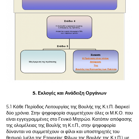
5. Εκλογές και Ανάδειξη Οργάνων
5.1 Κάθε Περίοδος Λειτουργίας της Βουλής της Κ.τ.Π. διαρκεί
δύο χρόνια. Στην ψηφοφορία συμμετέχουν όλες οι Μ.Κ.Ο. που
είναι εγγεγραμμένες στο Γενικό Μητρώο. Κατόπιν απόφασης
της ολομέλειας της Βουλής τη Κ.τ.Π., στην ψηφοφορία
δύνανται να συμμετέχουν οι φίλοι και υποστηριχτές του
θεσμού (μέλη της Εταιρείας Φίλων της Βουλής της Κ.τ.Π.) με