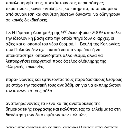
ποικιλομορφία τους, προκύπτουν στις περισσότερες
περιπτώσεις κοινές αντιλήψεις και αιτήματα, τα οποία μέσα
από συναίνεση και σύνθεση θέσεων δύνανται να οδηγήσουν
σε κοινές διεκδικήσεις.
ης
1.3 Η Ιδρυτική Διακήρυξη της 9
Δεκεμβρίου 2009 αποτελεί
την ιδεολογική βάση από την οποία πηγάζουν οι αρχές, οι
αξίες και οι σκοποί του νέου θεσμού. H Βουλή της Κοινωνίας
των Πολιτών δεν έχει σκοπό να υπονομεύσει ή να
υποκαταστήσει οποιονδήποτε άλλο θεσμό, αλλά να
λειτουργήσει ευεργετικά προς όφελος ολόκληρης της
ελληνικής κοινωνίας….
παρακινώντας και εμπνέοντας τους παραδοσιακούς θεσμούς
με στόχο την ποιοτική τους αναβάθμιση για να εκπληρώσουν
τον κοινωνικό τους ρόλο….
αναπληρώνοντας τα κενά και τις ανεπάρκειες της
δημοκρατικής έκφρασης και καλύπτοντας τα ελλείμματα στη
διεκδίκηση των δικαιωμάτων των πολιτών,
ασκώντας αδέσμευτη κριτική, καταγγέλλοντας οπουδήποτε