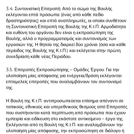
3.4. Συντονιστική Επιτροπή: Από το σώμα της Βουλής
εκλέγονται επτά πρόσωπα (ένας από κάθε πεδίο
δραστηριότητας) και επτά αναπληρωτές, οι οποίοι συνθέτουν
τη Συντονιστική Επιτροπή της Βουλής της Κ.τ.Π. Αρμοδιότητα
και ευθύνη του οργάνου δεν είναι η εκπροσώπηση της
Βουλής, αλλά ο προγραμματισμός και συντονισμός των
εργασιών της. Η θητεία της διαρκεί δύο χρόνια (όσα και κάθε
περίοδος της Βουλής της Κ.τ.Π.) και εκλέγεται στην πρώτη
συνεδρίαση κάθε νέας Περιόδου.
3.5. Επιτροπές Εκπροσώπησης – Ομάδες Έργου: Για την
υλοποίηση μίας απόφασης για ενέργεια/δράση εκλέγονται
επταμελείς επιτροπές που αναλαμβάνουν τον συντονισμό
της.
Η Βουλή της Κ.τ.Π. αντιπροσωπεύεται επίσημα απέναντι σε
τοπικούς, εθνικούς και υπερεθνικούς θεσμούς από Επιτροπές
που συστήνονται κατά περίπτωση από πρόσωπα που έχουν
εμπειρία και ειδίκευση στο εκάστοτε αντικείμενο – έργο της.
Εκλέγονται από τη Βουλή της Κ.τ.Π. και αναλαμβάνουν την
υλοποίηση μίας απόφασης, την εκπροσώπηση σε διάλογο ή